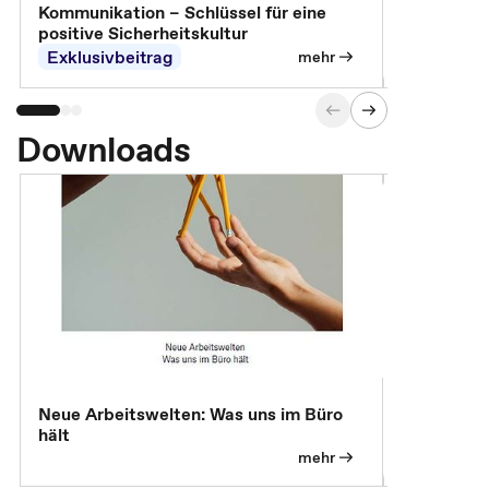
Arbeitssch
Kommunikation – Schlüssel für eine
positive Sicherheitskultur
Exklusivbeitrag
Exklusivb
mehr
Downloads
Neue Arbeitswelten: Was uns im Büro
Neue Arbei
hält
Modelle, 
mehr