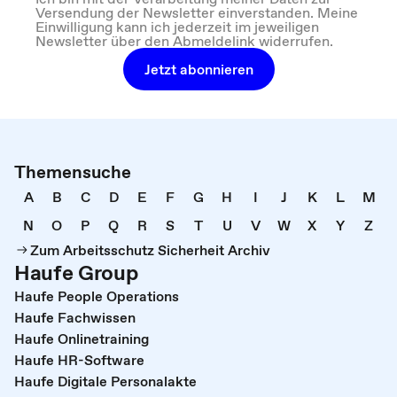
Versendung der Newsletter einverstanden. Meine
Einwilligung kann ich jederzeit im jeweiligen
Newsletter über den Abmeldelink widerrufen.
Jetzt abonnieren
Themensuche
A
B
C
D
E
F
G
H
I
J
K
L
M
N
O
P
Q
R
S
T
U
V
W
X
Y
Z
Zum Arbeitsschutz Sicherheit Archiv
Haufe Group
Haufe People Operations
Haufe Fachwissen
Haufe Onlinetraining
Haufe HR-Software
Haufe Digitale Personalakte