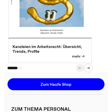
Kanzleien im Arbeitsrecht: Übersicht,
MBA, Mas
Trends, Profile
für die K
mehr
Zum Haufe Shop
ZUM THEMA PERSONAL