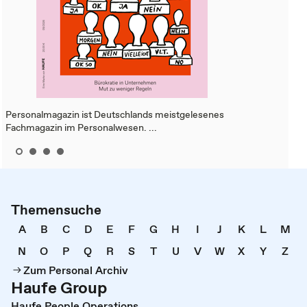
Personalmagazin ist Deutschlands meistgelesenes
Fachmagazin im Personalwesen. ...
Themensuche
A
B
C
D
E
F
G
H
I
J
K
L
M
N
O
P
Q
R
S
T
U
V
W
X
Y
Z
Zum Personal Archiv
Haufe Group
Haufe People Operations