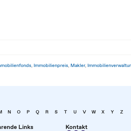
mmobilienfonds
,
Immobilienpreis
,
Makler
,
Immobilienverwaltu
M
N
O
P
Q
R
S
T
U
V
W
X
Y
Z
hrende Links
Kontakt