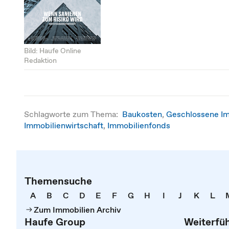
Bild: Haufe Online
Redaktion
Schlagworte zum Thema:
Baukosten
,
Geschlossene I
Immobilienwirtschaft
,
Immobilienfonds
Themensuche
A
B
C
D
E
F
G
H
I
J
K
L
Zum Immobilien Archiv
Haufe Group
Weiterfü