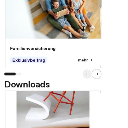
Familienversicherung
Arbeitsunf
Entgeltfor
Exklusivbeitrag
Exklusivb
mehr
Downloads