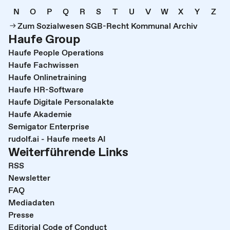
N
O
P
Q
R
S
T
U
V
W
X
Y
Z
Zum Sozialwesen SGB-Recht Kommunal Archiv
Haufe Group
Haufe People Operations
Haufe Fachwissen
Haufe Onlinetraining
Haufe HR-Software
Haufe Digitale Personalakte
Haufe Akademie
Semigator Enterprise
rudolf.ai - Haufe meets AI
Weiterführende Links
RSS
Newsletter
FAQ
Mediadaten
Presse
Editorial Code of Conduct