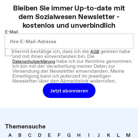
Bleiben Sie immer Up-to-date mit
dem
Sozialwesen
Newsletter -
kostenlos und unverbindlich
E-Mail
Hiermit bestätige ich, dass ich die
gelesen habe
AGB
und mit ihnen einverstanden bin. Die
habe ich zur Kenntnis genommen.
Datenschutzerklärung
Ich bin mit der Verarbeitung meiner Daten zur
Versendung der Newsletter einverstanden. Meine
Einwilligung kann ich jederzeit im jeweiligen
Newsletter über den Abmeldelink widerrufen.
Jetzt abonnieren
Themensuche
A
B
C
D
E
F
G
H
I
J
K
L
M