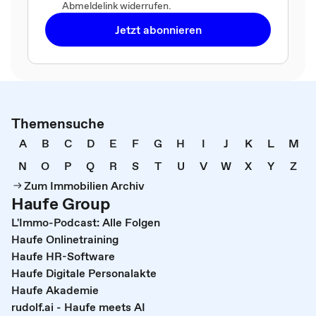
Abmeldelink widerrufen.
Jetzt abonnieren
Themensuche
A
B
C
D
E
F
G
H
I
J
K
L
M
N
O
P
Q
R
S
T
U
V
W
X
Y
Z
Zum Immobilien Archiv
Haufe Group
L'Immo-Podcast: Alle Folgen
Haufe Onlinetraining
Haufe HR-Software
Haufe Digitale Personalakte
Haufe Akademie
rudolf.ai - Haufe meets AI