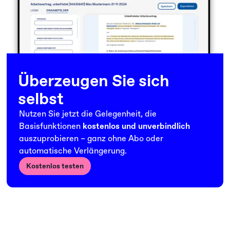
6 Wochen kostenlos testen
Überzeugen Sie sich
selbst
Nutzen Sie jetzt die Gelegenheit, die
Basisfunktionen
kostenlos und unverbindlich
auszuprobieren – ganz ohne Abo oder
automatische Verlängerung.
Kostenlos testen