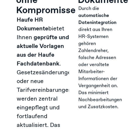
Kompromisse
Durch die
automatische
Haufe HR
Datenintegration
Dokumente
bietet
direkt aus Ihren
Ihnen
geprüfte und
HR-Systemen
gehören
aktuelle Vorlagen
Zahlendreher,
aus der Haufe
falsche Adressen
Fachdatenbank
.
oder veraltete
Gesetzesänderungen
Mitarbeiter-
Informationen der
oder neue
Vergangenheit an.
Tarifvereinbarungen
Das minimiert
werden zentral
Nachbearbeitungen
eingepflegt und
und Zusatzkosten.
fortlaufend
aktualisiert. Das