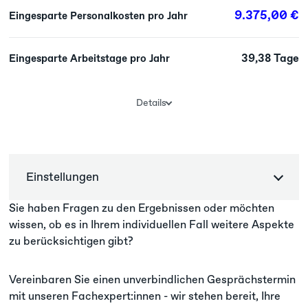
9.375,00 €
Eingesparte Personalkosten pro Jahr
39,38 Tage
Eingesparte Arbeitstage pro Jahr
Details
0,19
Ersparnis in Vollzeitstellen (FTE)
8,96 Monate
Amortisationsdauer
Einstellungen
Sie haben Fragen zu den Ergebnissen oder möchten
Bearbeitungszeit pro HR-
wissen, ob es in Ihrem individuellen Fall weitere Aspekte
Min
Dokument
zu berücksichtigen gibt?
Jahresgehalt HR-Service MA
Vereinbaren Sie einen unverbindlichen Gesprächstermin
€
mit unseren Fachexpert:innen - wir stehen bereit, Ihre