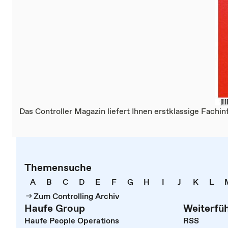
Das Controller Magazin liefert Ihnen erstklassige Fachinfo
Themensuche
A
B
C
D
E
F
G
H
I
J
K
L
Zum Controlling Archiv
Haufe Group
Weiterfü
Haufe People Operations
RSS