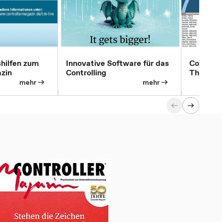
shilfen zum
Innovative Software für das
Controll
azin
Controlling
Thementa
Recherch
mehr
mehr