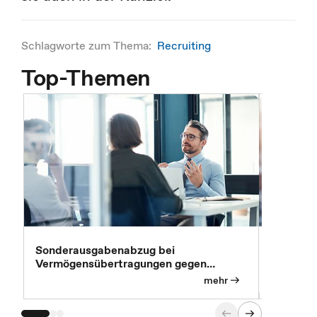
Schlagworte zum Thema:
Recruiting
Top-Themen
Sonderausgabenabzug bei
Gesonder
Vermögensübertragungen gegen
Feststel
Versorgungsleistungen
Exklusi
mehr