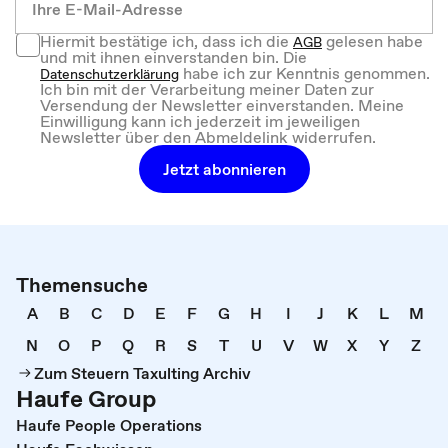
Hiermit bestätige ich, dass ich die
gelesen habe
AGB
und mit ihnen einverstanden bin. Die
habe ich zur Kenntnis genommen.
Datenschutzerklärung
Ich bin mit der Verarbeitung meiner Daten zur
Versendung der Newsletter einverstanden. Meine
Einwilligung kann ich jederzeit im jeweiligen
Newsletter über den Abmeldelink widerrufen.
Jetzt abonnieren
Themensuche
A
B
C
D
E
F
G
H
I
J
K
L
M
N
O
P
Q
R
S
T
U
V
W
X
Y
Z
Zum Steuern Taxulting Archiv
Haufe Group
Haufe People Operations