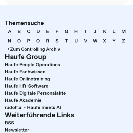
Themensuche
A
B
C
D
E
F
G
H
I
J
K
L
M
N
O
P
Q
R
S
T
U
V
W
X
Y
Z
Zum Controlling Archiv
Haufe Group
Haufe People Operations
Haufe Fachwissen
Haufe Onlinetraining
Haufe HR-Software
Haufe Digitale Personalakte
Haufe Akademie
rudolf.ai - Haufe meets AI
Weiterführende Links
RSS
Newsletter