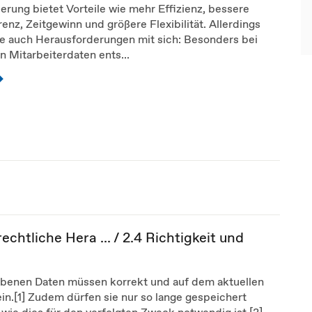
sierung bietet Vorteile wie mehr Effizienz, bessere
enz, Zeitgewinn und größere Flexibilität. Allerdings
ie auch Herausforderungen mit sich: Besonders bei
n Mitarbeiterdaten ents...
chtliche Hera ... / 2.4 Richtigkeit und
obenen Daten müssen korrekt und auf dem aktuellen
in.[1] Zudem dürfen sie nur so lange gespeichert
wie dies für den verfolgten Zweck notwendig ist.[2]