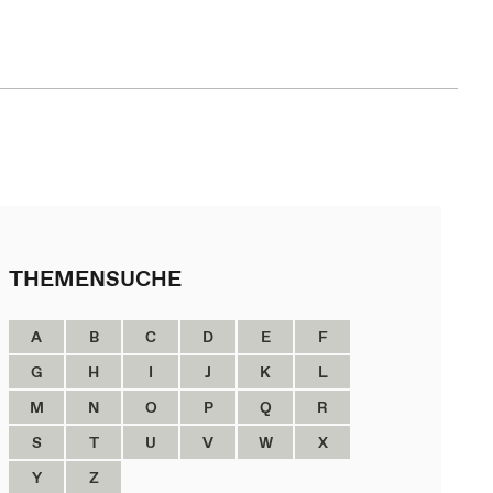
THEMENSUCHE
A
B
C
D
E
F
G
H
I
J
K
L
M
N
O
P
Q
R
S
T
U
V
W
X
Y
Z