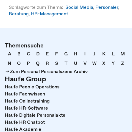
Schlagworte zum Thema:
Social Media
,
Personaler
,
Beratung
,
HR-Management
Themensuche
A
B
C
D
E
F
G
H
I
J
K
L
M
N
O
P
Q
R
S
T
U
V
W
X
Y
Z
Zum Personal Personalszene Archiv
Haufe Group
Haufe People Operations
Haufe Fachwissen
Haufe Onlinetraining
Haufe HR-Software
Haufe Digitale Personalakte
Haufe HR Chatbot
Haufe Akademie