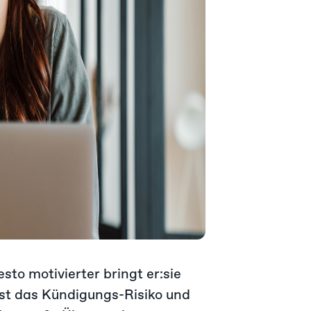
Motivation zu halten
n
boarding
ion der
esto motivierter bringt er:sie
ist das Kündigungs-Risiko und