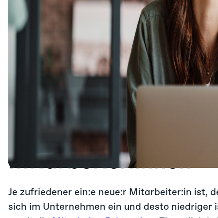
Monetäre Anreize reichen nicht aus, um die 
Gemeinsame Visionen fördern die Motivatio
Weitere Hebel/Motivations-Anreize sind
Professionelles On
steigert die Motivat
Mitarbeiter:innen
Je zufriedener ein:e neue:r Mitarbeiter:in ist, d
sich im Unternehmen ein und desto niedriger 