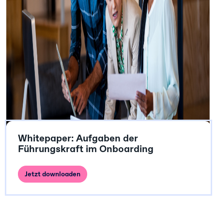
Schrittweise zurück in das "bekannte"
Arbeitsleben
Homeoffice- und Bürozeiten
Welche Mitarbeiter:innen sollen zuerst ins
neue Arbeitsleben zurückkehren?
Ängste und Sorgen ernst nehmen!
Schichtarbeit als Maßnahme
Whitepaper: Aufgaben der
Führungskraft im Onboarding
Jetzt downloaden