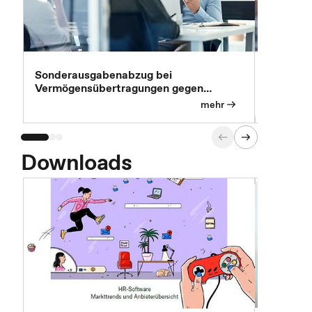
Sonderausgabenabzug bei
Gesonder
Vermögensübertragungen gegen
Feststel
Versorgungsleistungen
Exklusi
mehr
Downloads