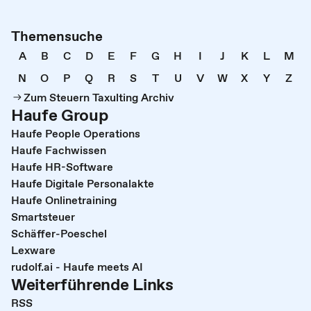
Themensuche
A
B
C
D
E
F
G
H
I
J
K
L
M
N
O
P
Q
R
S
T
U
V
W
X
Y
Z
Zum Steuern Taxulting Archiv
Haufe Group
Haufe People Operations
Haufe Fachwissen
Haufe HR-Software
Haufe Digitale Personalakte
Haufe Onlinetraining
Smartsteuer
Schäffer-Poeschel
Lexware
rudolf.ai - Haufe meets AI
Weiterführende Links
RSS