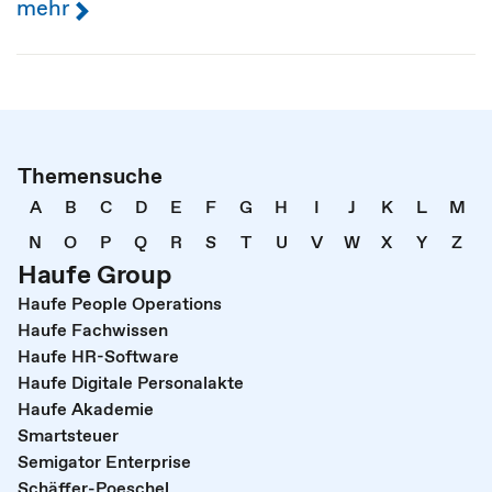
mehr
Themensuche
A
B
C
D
E
F
G
H
I
J
K
L
M
N
O
P
Q
R
S
T
U
V
W
X
Y
Z
Haufe Group
Haufe People Operations
Haufe Fachwissen
Haufe HR-Software
Haufe Digitale Personalakte
Haufe Akademie
Smartsteuer
Semigator Enterprise
Schäffer-Poeschel