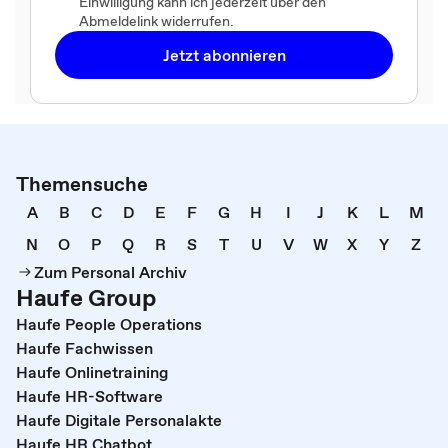
Einwilligung kann ich jederzeit über den
Abmeldelink widerrufen.
Jetzt abonnieren
Themensuche
A
B
C
D
E
F
G
H
I
J
K
L
M
N
O
P
Q
R
S
T
U
V
W
X
Y
Z
Zum Personal Archiv
Haufe Group
Haufe People Operations
Haufe Fachwissen
Haufe Onlinetraining
Haufe HR-Software
Haufe Digitale Personalakte
Haufe HR Chatbot