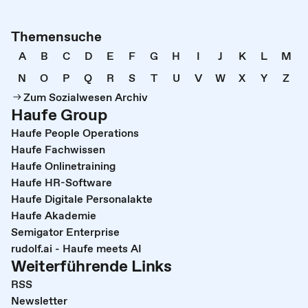
Themensuche
A
B
C
D
E
F
G
H
I
J
K
L
M
N
O
P
Q
R
S
T
U
V
W
X
Y
Z
Zum Sozialwesen Archiv
Haufe Group
Haufe People Operations
Haufe Fachwissen
Haufe Onlinetraining
Haufe HR-Software
Haufe Digitale Personalakte
Haufe Akademie
Semigator Enterprise
rudolf.ai - Haufe meets AI
Weiterführende Links
RSS
Newsletter