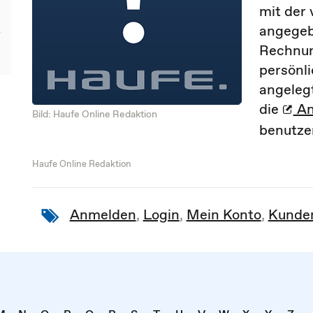
mit der 
angegeb
Rechnun
persönl
angelegt
die
An
Bild: Haufe Online Redaktion
benutze
Haufe Online Redaktion
Anmelden
,
Login
,
Mein Konto
,
Kunde