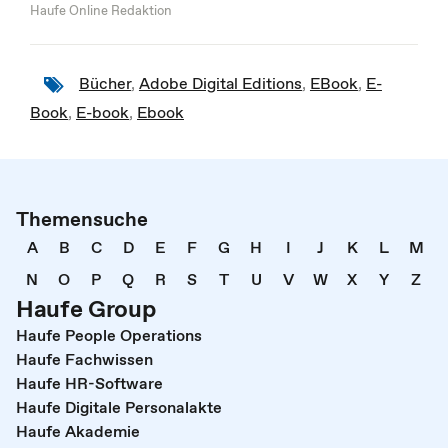
Haufe Online Redaktion
Bücher
,
Adobe Digital Editions
,
EBook
,
E-
Book
,
E-book
,
Ebook
Themensuche
A
B
C
D
E
F
G
H
I
J
K
L
M
N
O
P
Q
R
S
T
U
V
W
X
Y
Z
Haufe Group
Haufe People Operations
Haufe Fachwissen
Haufe HR-Software
Haufe Digitale Personalakte
Haufe Akademie