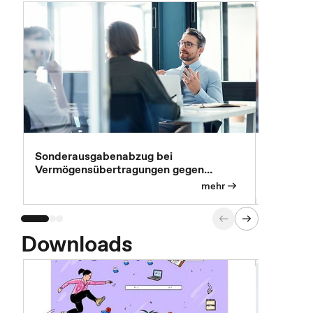
Sonderausgabenabzug bei
Gesonder
Vermögensübertragungen gegen
Feststel
Versorgungsleistungen
Exklusi
mehr
Downloads