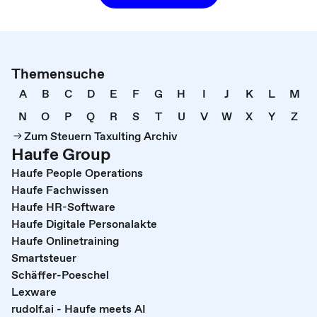
Themensuche
A
B
C
D
E
F
G
H
I
J
K
L
M
N
O
P
Q
R
S
T
U
V
W
X
Y
Z
Zum Steuern Taxulting Archiv
Haufe Group
Haufe People Operations
Haufe Fachwissen
Haufe HR-Software
Haufe Digitale Personalakte
Haufe Onlinetraining
Smartsteuer
Schäffer-Poeschel
Lexware
rudolf.ai - Haufe meets AI