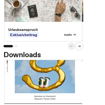
Urlaubsanspruch
Ferienjobb
Exklusivbeitrag
Exklusivb
mehr
Downloads