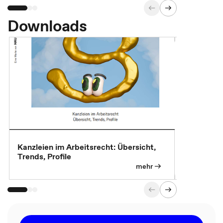
Downloads
Kanzleien im Arbeitsrecht: Übersicht,
MBA, Maste
Trends, Profile
für die KI-
mehr