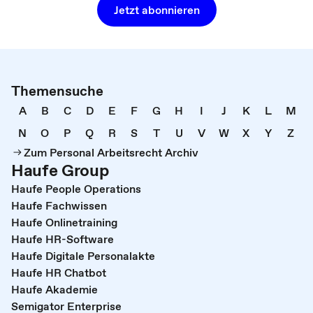
Jetzt abonnieren
Themensuche
A
B
C
D
E
F
G
H
I
J
K
L
M
N
O
P
Q
R
S
T
U
V
W
X
Y
Z
Zum Personal Arbeitsrecht Archiv
Haufe Group
Haufe People Operations
Haufe Fachwissen
Haufe Onlinetraining
Haufe HR-Software
Haufe Digitale Personalakte
Haufe HR Chatbot
Haufe Akademie
Semigator Enterprise