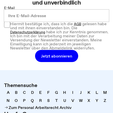
und unverbindlich
E-Mail
Hiermit bestätige ich, dass ich die
gelesen habe
AGB
und mit ihnen einverstanden bin. Die
habe ich zur Kenntnis genommen.
Datenschutzerklärung
Ich bin mit der Verarbeitung meiner Daten zur
Versendung der Newsletter einverstanden. Meine
Einwilligung kann ich jederzeit im jeweiligen
Newsletter über den Abmeldelink widerrufen.
Jetzt abonnieren
Themensuche
A
B
C
D
E
F
G
H
I
J
K
L
M
N
O
P
Q
R
S
T
U
V
W
X
Y
Z
Zum Personal Arbeitsrecht Archiv