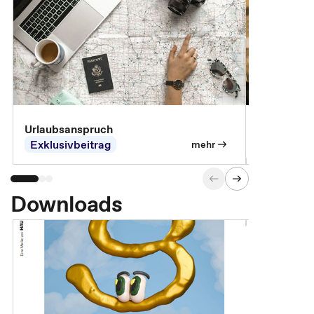
Urlaubsanspruch
Ferienjobb
Exklusivbeitrag
Exklusivb
mehr
Downloads