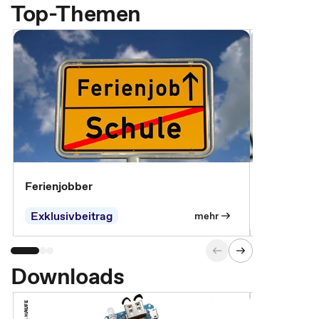
Top-Themen
Ferienjobber
Die wichti
öffentlich
Exklusivbeitrag
mehr
Downloads