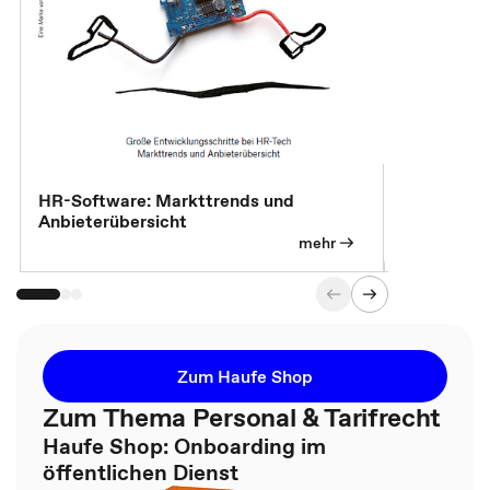
HR-Software: Markttrends und
Sicherheit
Anbieterübersicht
die betrie
so wichtig 
mehr
Zum Haufe Shop
Zum Thema Personal & Tarifrecht
Haufe Shop: Onboarding im
öffentlichen Dienst