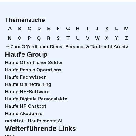
Themensuche
A
B
C
D
E
F
G
H
I
J
K
L
M
N
O
P
Q
R
S
T
U
V
W
X
Y
Z
Zum Öffentlicher Dienst Personal & Tarifrecht Archiv
Haufe Group
Haufe Öffentlicher Sektor
Haufe People Operations
Haufe Fachwissen
Haufe Onlinetraining
Haufe HR-Software
Haufe Digitale Personalakte
Haufe HR Chatbot
Haufe Akademie
rudolf.ai - Haufe meets AI
Weiterführende Links