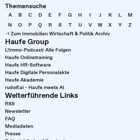
Themensuche
A
B
C
D
E
F
G
H
I
J
K
L
M
N
O
P
Q
R
S
T
U
V
W
X
Y
Z
Zum Immobilien Wirtschaft & Politik Archiv
Haufe Group
L'Immo-Podcast: Alle Folgen
Haufe Onlinetraining
Haufe HR-Software
Haufe Digitale Personalakte
Haufe Akademie
rudolf.ai - Haufe meets AI
Weiterführende Links
RSS
Newsletter
FAQ
Mediadaten
Presse