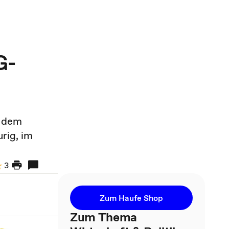
G-
t dem
rig, im
3
Zum Haufe Shop
Zum Thema