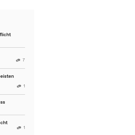
licht
7
leisten
1
uss
icht
1