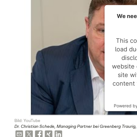
We need
This co
load du
discl
website 
site w
content 
Powered b
Bild: YouTube
Dr. Christian Schede, Managing Partner bei Greenberg Trauri