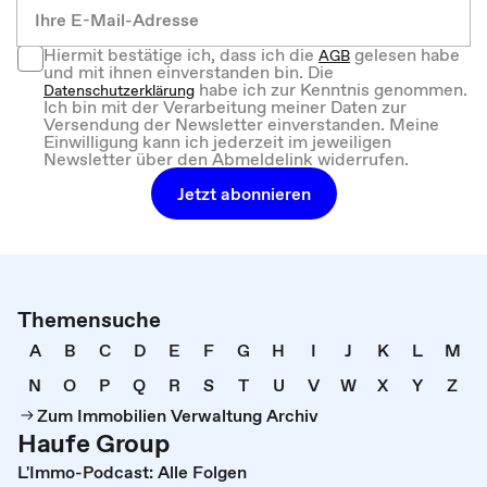
Hiermit bestätige ich, dass ich die
gelesen habe
AGB
und mit ihnen einverstanden bin. Die
habe ich zur Kenntnis genommen.
Datenschutzerklärung
Ich bin mit der Verarbeitung meiner Daten zur
Versendung der Newsletter einverstanden. Meine
Einwilligung kann ich jederzeit im jeweiligen
Newsletter über den Abmeldelink widerrufen.
Jetzt abonnieren
Themensuche
A
B
C
D
E
F
G
H
I
J
K
L
M
N
O
P
Q
R
S
T
U
V
W
X
Y
Z
Zum Immobilien Verwaltung Archiv
Haufe Group
L'Immo-Podcast: Alle Folgen