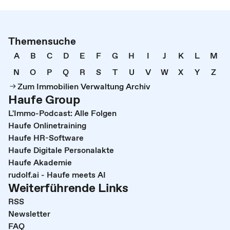
Themensuche
A
B
C
D
E
F
G
H
I
J
K
L
M
N
O
P
Q
R
S
T
U
V
W
X
Y
Z
Zum Immobilien Verwaltung Archiv
Haufe Group
L'Immo-Podcast: Alle Folgen
Haufe Onlinetraining
Haufe HR-Software
Haufe Digitale Personalakte
Haufe Akademie
rudolf.ai - Haufe meets AI
Weiterführende Links
RSS
Newsletter
FAQ