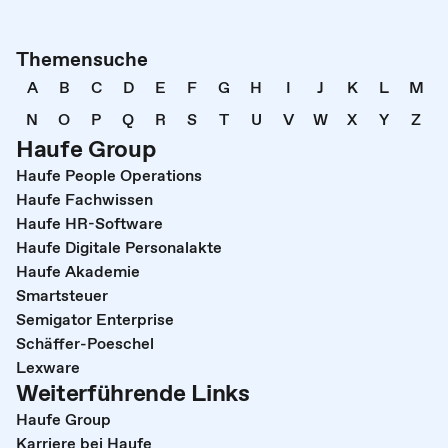
Themensuche
A
B
C
D
E
F
G
H
I
J
K
L
M
N
O
P
Q
R
S
T
U
V
W
X
Y
Z
Haufe Group
Haufe People Operations
Haufe Fachwissen
Haufe HR-Software
Haufe Digitale Personalakte
Haufe Akademie
Smartsteuer
Semigator Enterprise
Schäffer-Poeschel
Lexware
Weiterführende Links
Haufe Group
Karriere bei Haufe