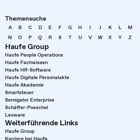
Themensuche
A
B
C
D
E
F
G
H
I
J
K
L
M
N
O
P
Q
R
S
T
U
V
W
X
Y
Z
Haufe Group
Haufe People Operations
Haufe Fachwissen
Haufe HR-Software
Haufe Digitale Personalakte
Haufe Akademie
Smartsteuer
Semigator Enterprise
Schäffer-Poeschel
Lexware
Weiterführende Links
Haufe Group
Karriere bei Haufe