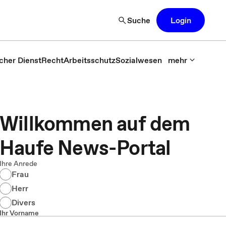
Suche
Login
icher Dienst
Recht
Arbeitsschutz
Sozialwesen
mehr
Willkommen auf dem
Haufe News-Portal
Ihre Anrede
Frau
Herr
Divers
Ihr Vorname