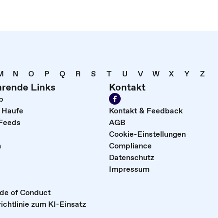
M
N
O
P
Q
R
S
T
U
V
W
X
Y
Z
hrende Links
Kontakt
p
i Haufe
Kontakt & Feedback
Feeds
AGB
Cookie-Einstellungen
n
Compliance
Datenschutz
Impressum
ode of Conduct
ichtlinie zum KI-Einsatz