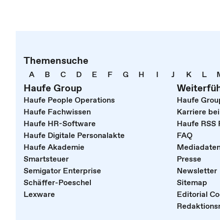
Themensuche
A
B
C
D
E
F
G
H
I
J
K
L
Haufe Group
Weiterfü
Haufe People Operations
Haufe Grou
Haufe Fachwissen
Karriere be
Haufe HR-Software
Haufe RSS 
Haufe Digitale Personalakte
FAQ
Haufe Akademie
Mediadate
Smartsteuer
Presse
Semigator Enterprise
Newsletter
Schäffer-Poeschel
Sitemap
Lexware
Editorial C
Redaktionsr