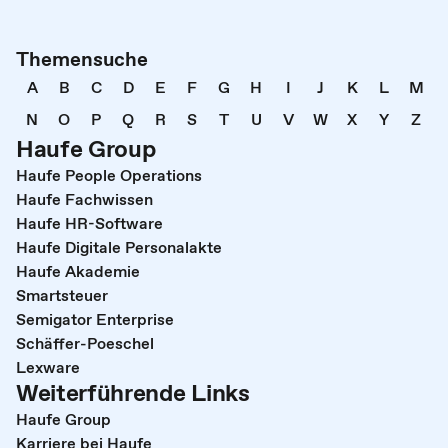
Themensuche
A
B
C
D
E
F
G
H
I
J
K
L
M
N
O
P
Q
R
S
T
U
V
W
X
Y
Z
Haufe Group
Haufe People Operations
Haufe Fachwissen
Haufe HR-Software
Haufe Digitale Personalakte
Haufe Akademie
Smartsteuer
Semigator Enterprise
Schäffer-Poeschel
Lexware
Weiterführende Links
Haufe Group
Karriere bei Haufe