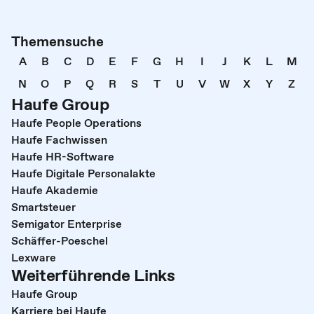
Themensuche
A
B
C
D
E
F
G
H
I
J
K
L
M
N
O
P
Q
R
S
T
U
V
W
X
Y
Z
Haufe Group
Haufe People Operations
Haufe Fachwissen
Haufe HR-Software
Haufe Digitale Personalakte
Haufe Akademie
Smartsteuer
Semigator Enterprise
Schäffer-Poeschel
Lexware
Weiterführende Links
Haufe Group
Karriere bei Haufe