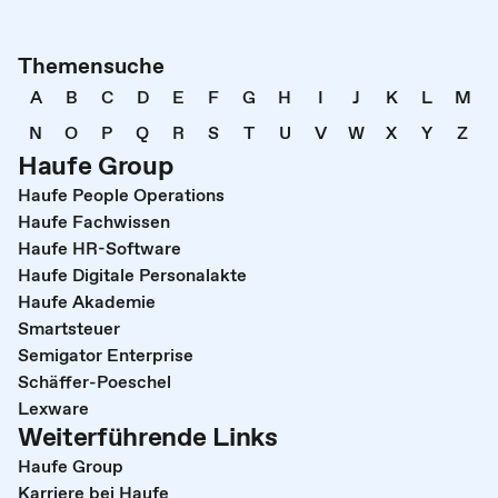
Themensuche
A
B
C
D
E
F
G
H
I
J
K
L
M
N
O
P
Q
R
S
T
U
V
W
X
Y
Z
Haufe Group
Haufe People Operations
Haufe Fachwissen
Haufe HR-Software
Haufe Digitale Personalakte
Haufe Akademie
Smartsteuer
Semigator Enterprise
Schäffer-Poeschel
Lexware
Weiterführende Links
Haufe Group
Karriere bei Haufe