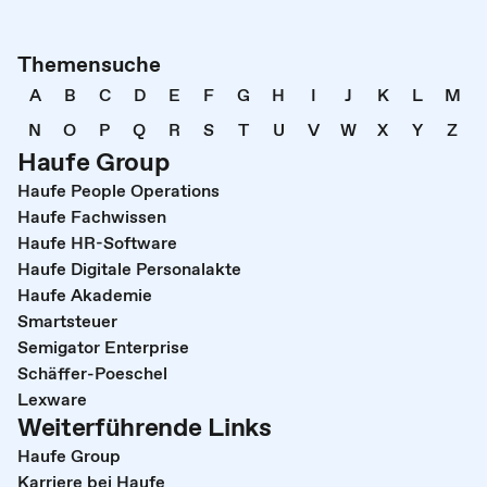
Themensuche
A
B
C
D
E
F
G
H
I
J
K
L
M
N
O
P
Q
R
S
T
U
V
W
X
Y
Z
Haufe Group
Haufe People Operations
Haufe Fachwissen
Haufe HR-Software
Haufe Digitale Personalakte
Haufe Akademie
Smartsteuer
Semigator Enterprise
Schäffer-Poeschel
Lexware
Weiterführende Links
Haufe Group
Karriere bei Haufe