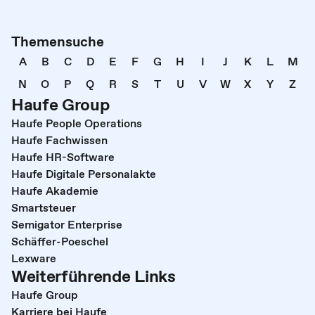
Themensuche
A
B
C
D
E
F
G
H
I
J
K
L
M
N
O
P
Q
R
S
T
U
V
W
X
Y
Z
Haufe Group
Haufe People Operations
Haufe Fachwissen
Haufe HR-Software
Haufe Digitale Personalakte
Haufe Akademie
Smartsteuer
Semigator Enterprise
Schäffer-Poeschel
Lexware
Weiterführende Links
Haufe Group
Karriere bei Haufe